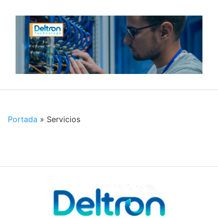
Skip
to
content
Portada
»
Servicios